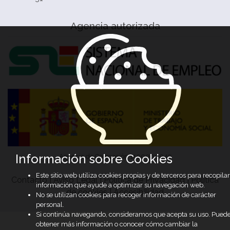
Agencia autorizada
Información sobre Cookies
Agencia de Colocación 1100000049
Este sitio web utiliza cookies propias y de terceros para recopilar
Contacto
|
Aviso Legal
|
Política de Privacidad
|
Política
información que ayude a optimizar su navegación web.
de cookies
|
Accesibilidad
No se utilizan cookies para recoger información de carácter
personal.
Si continúa navegando, consideramos que acepta su uso. Pued
obtener más información o conocer cómo cambiar la