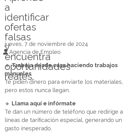
a
identificar
ofertas
falsas
jueves, 7 de noviembre de 2024
y
Agencia de Empleo
encuentra
oportunidades
🔹
Trabaja desde casa haciendo trabajos
manuales
reales.
Te piden dinero para enviarte los materiales,
pero estos nunca llegan.
🔹
Llama aquí e infórmate
Te dan un número de teléfono que redirige a
líneas de tarificación especial, generando un
gasto inesperado.