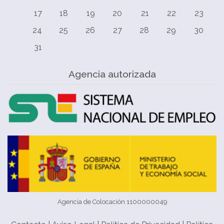
17
18
19
20
21
22
23
24
25
26
27
28
29
30
31
Agencia autorizada
Agencia de Colocación 1100000049