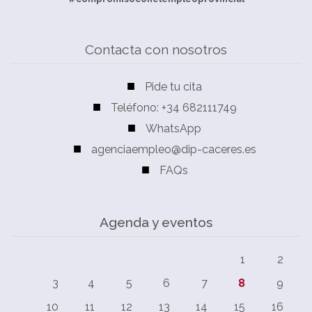
Contacta con nosotros
Pide tu cita
Teléfono: +34 682111749
WhatsApp
agenciaempleo@dip-caceres.es
FAQs
Agenda y eventos
1
2
3
4
5
6
7
8
9
10
11
12
13
14
15
16