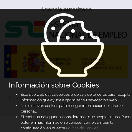
Agencia autorizada
Información sobre Cookies
Agencia de Colocación 1100000049
Este sitio web utiliza cookies propias y de terceros para recopilar
Contacto
|
Aviso Legal
|
Política de Privacidad
|
Política
información que ayude a optimizar su navegación web.
de cookies
|
Accesibilidad
No se utilizan cookies para recoger información de carácter
personal.
Si continúa navegando, consideramos que acepta su uso. Pued
obtener más información o conocer cómo cambiar la
configuración, en nuestra
Política de Cookies
.