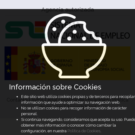
Agencia autorizada
Información sobre Cookies
Agencia de Colocación 1100000049
Este sitio web utiliza cookies propias y de terceros para recopilar
Contacto
|
Aviso Legal
|
Política de Privacidad
|
Política
información que ayude a optimizar su navegación web.
de cookies
|
Accesibilidad
No se utilizan cookies para recoger información de carácter
personal.
Si continúa navegando, consideramos que acepta su uso. Pued
obtener más información o conocer cómo cambiar la
configuración, en nuestra
Política de Cookies
.