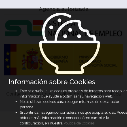
Agencia autorizada
Información sobre Cookies
Agencia de Colocación 1100000049
Este sitio web utiliza cookies propias y de terceros para recopilar
Contacto
|
Aviso Legal
|
Política de Privacidad
|
Política
información que ayude a optimizar su navegación web.
de cookies
|
Accesibilidad
No se utilizan cookies para recoger información de carácter
personal.
Si continúa navegando, consideramos que acepta su uso. Pued
obtener más información o conocer cómo cambiar la
configuración, en nuestra
Política de Cookies
.