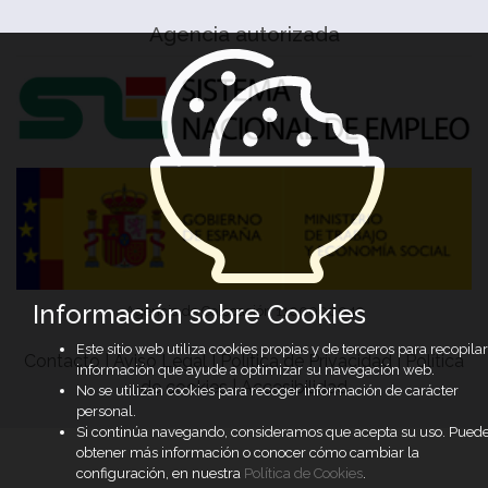
Agencia autorizada
Información sobre Cookies
Agencia de Colocación 1100000049
Este sitio web utiliza cookies propias y de terceros para recopilar
Contacto
|
Aviso Legal
|
Política de Privacidad
|
Política
información que ayude a optimizar su navegación web.
de cookies
|
Accesibilidad
No se utilizan cookies para recoger información de carácter
personal.
Si continúa navegando, consideramos que acepta su uso. Pued
obtener más información o conocer cómo cambiar la
configuración, en nuestra
Política de Cookies
.