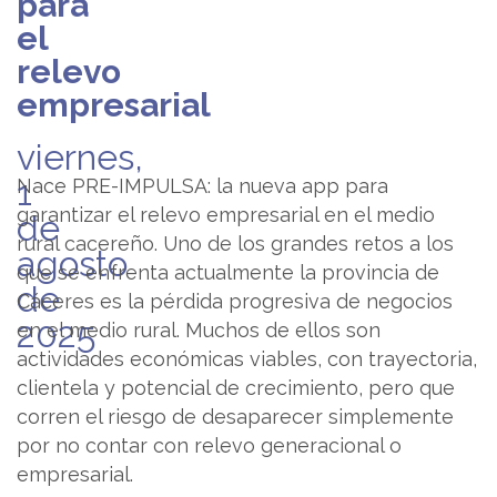
para
el
relevo
empresarial
viernes,
1
Nace PRE-IMPULSA: la nueva app para
garantizar el relevo empresarial en el medio
de
rural cacereño. Uno de los grandes retos a los
agosto
que se enfrenta actualmente la provincia de
de
Cáceres es la pérdida progresiva de negocios
2025
en el medio rural. Muchos de ellos son
actividades económicas viables, con trayectoria,
clientela y potencial de crecimiento, pero que
corren el riesgo de desaparecer simplemente
por no contar con relevo generacional o
empresarial.