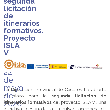
segunda
licitación
de
itinerarios
formativos.
Proyecto
ISLA
V
viernes,
22
de
mayo
La Diputación Provincial de Cáceres ha abierto
de
el plazo para la
segunda licitación de
2026
itinerarios formativos
del proyecto ISLA V , una
iniciativa destinada a impulsar acciones de