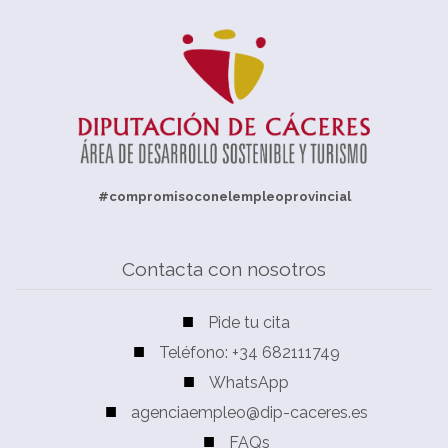
#compromisoconelempleoprovincial
Contacta con nosotros
Pide tu cita
Teléfono: +34 682111749
WhatsApp
agenciaempleo@dip-caceres.es
FAQs