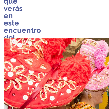
que
verás
en
este
encuentro
del
mundo
rural
miércoles,
19
de
marzo
de
2025