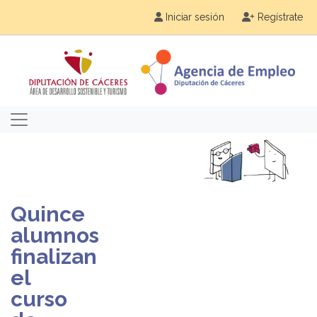
Iniciar sesión
Regístrate
Quince
alumnos
finalizan
el
curso