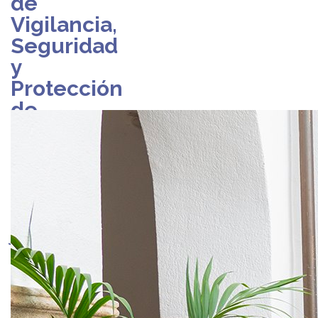
de
Vigilancia,
Seguridad
y
Protección
de
Personas
martes,
16
de
junio
de
2026