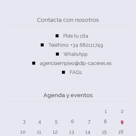
Contacta con nosotros
Pide tu cita
Teléfono: +34 682111749
WhatsApp
agenciaempleo@dip-caceres.es
FAQs
Agenda y eventos
1
2
3
4
5
6
7
8
9
10
11
12
13
14
15
16