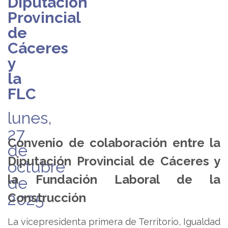
Diputación
Provincial
de
Cáceres
y
la
FLC
lunes,
27
Convenio de colaboración entre la
de
Diputación Provincial de Cáceres y
octubre
la Fundación Laboral de la
de
2025
Construcción
La vicepresidenta primera de Territorio, Igualdad