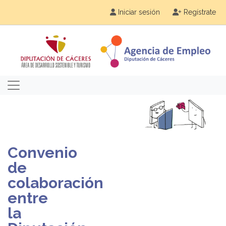
Iniciar sesión
Regístrate
Convenio
de
colaboración
entre
la