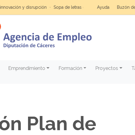
ovación y disrupción
Sopa de letras de emprendimiento
Ayuda
Buzón de
Claves 
Emprendimiento
Formación
Proyectos
T
ón Plan de