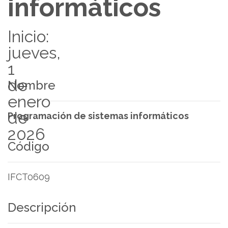
informáticos
Inicio:
jueves,
1
de
Nombre
enero
de
Programación de sistemas informáticos
2026
Código
IFCT0609
Descripción