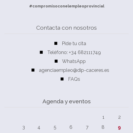
#compromisoconelempleoprovincial
Contacta con nosotros
Pide tu cita
Teléfono: +34 682111749
WhatsApp
agenciaempleo@dip-caceres.es
FAQs
Agenda y eventos
1
2
3
4
5
6
7
8
9