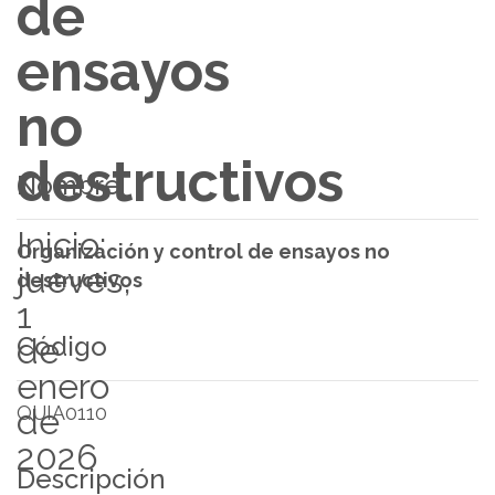
de
ensayos
no
destructivos
Nombre
Inicio:
Organización y control de ensayos no
jueves,
destructivos
1
Código
de
enero
QUIA0110
de
2026
Descripción