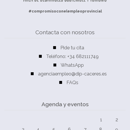
#compromisoconelempleoprovincial
Contacta con nosotros
Pide tu cita
Teléfono: +34 682111749
WhatsApp
agenciaempleo@dip-caceres.es
FAQs
Agenda y eventos
1
2
3
4
5
6
7
8
9