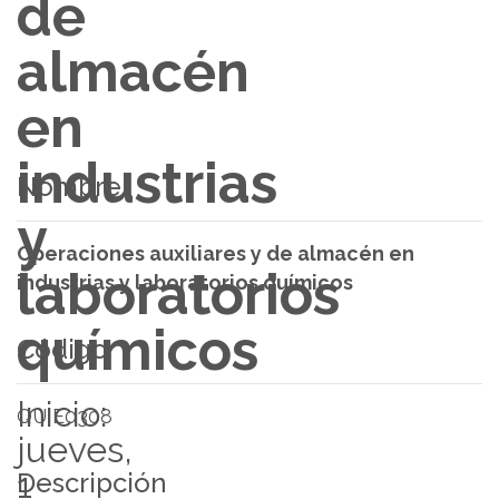
de
almacén
en
industrias
Nombre
y
Operaciones auxiliares y de almacén en
laboratorios
industrias y laboratorios químicos
químicos
Código
Inicio:
QUIE0308
jueves,
1
Descripción