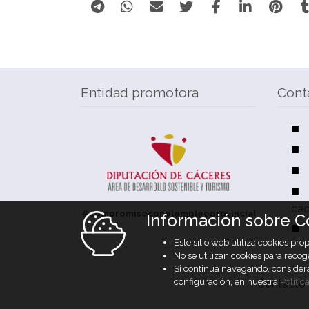
Entidad promotora
Cont
cac
#compromisoconelempleoprovincial
Información sobre C
Este sitio web utiliza cookies pr
No se utilizan cookies para recog
Si continúa navegando, conside
configuración, en nuestra
Polític
Contacto