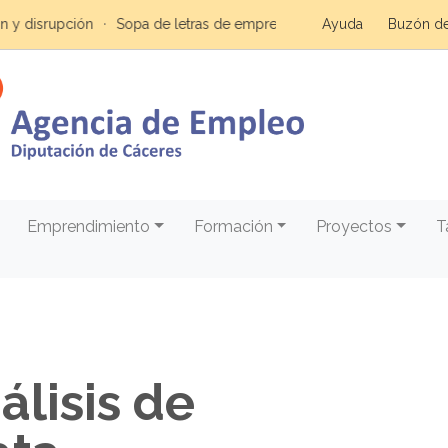
pción
Sopa de letras de emprendimiento
Claves para la digitali
Ayuda
Buzón de
Emprendimiento
Formación
Proyectos
T
álisis de