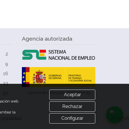
Agencia autorizada
2
9
16
23
Agencia de Colocación 1100000049
30
Aceptar
egación web.
Rechazar
ambiar la
Configurar
esibilidad