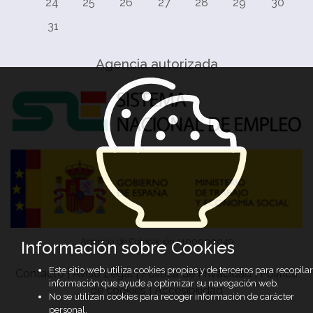
24
25
26
27
28
29
30
31
Agencia autorizada
Agencia de Colocación 1100000049
Información sobre Cookies
Este sitio web utiliza cookies propias y de terceros para recopilar
Contacto
|
Aviso Legal
|
Política de Privacidad
|
Política
información que ayude a optimizar su navegación web.
de cookies
|
Accesibilidad
No se utilizan cookies para recoger información de carácter
personal.