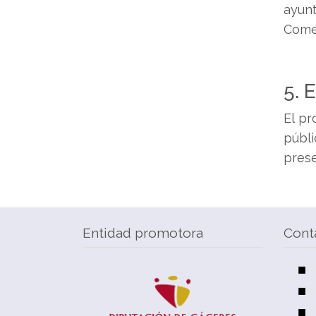
ayunt
Comer
5. 
El pr
públi
prese
Entidad promotora
Cont