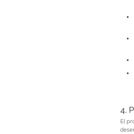
4. 
El pr
dese