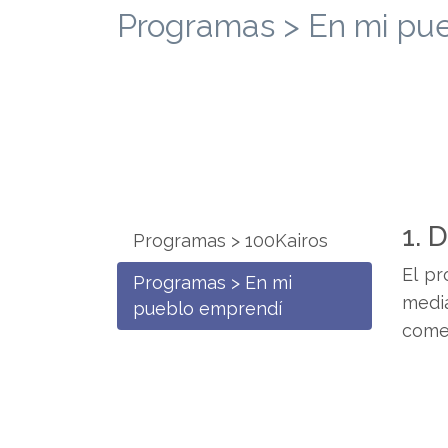
Programas > En mi pu
1. 
Programas > 100Kairos
El pr
Programas > En mi
media
pueblo emprendí
comen