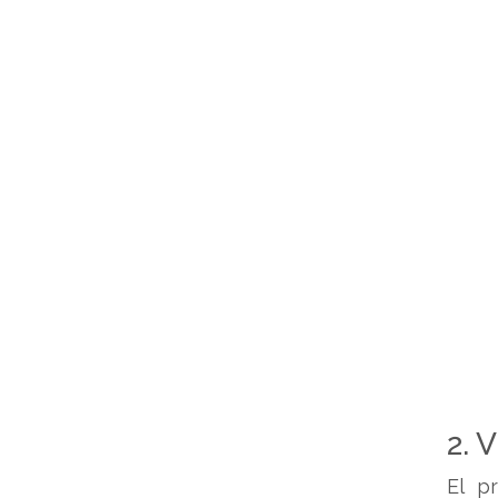
2. 
El p