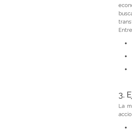
econó
busca
trans
Entre
3. 
La me
accio