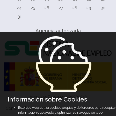
24
25
26
27
28
29
30
31
Agencia autorizada
Agencia de Colocación 1100000049
Información sobre Cookies
Este sitio web utiliza cookies propias y de terceros para recopilar
Contacto
|
Aviso Legal
|
Política de Privacidad
|
Política
información que ayude a optimizar su navegación web.
de cookies
|
Accesibilidad